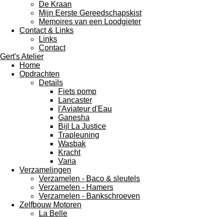
De Kraan
Mijn Eerste Gereedschapskist
Memoires van een Loodgieter
Contact & Links
Links
Contact
Gert's Atelier
Home
Opdrachten
Details
Fiets pomp
Lancaster
l'Aviateur d'Eau
Ganesha
Bijl La Justice
Trapleuning
Wasbak
Kracht
Varia
Verzamelingen
Verzamelen - Baco & sleutels
Verzamelen - Hamers
Verzamelen - Bankschroeven
Zelfbouw Motoren
La Belle