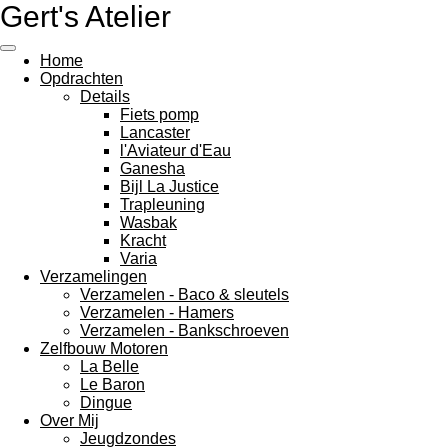
Gert's Atelier
Ga
direct
naar
Home
de
Opdrachten
hoofdinhoud
Details
Fiets pomp
Lancaster
l'Aviateur d'Eau
Ganesha
Bijl La Justice
Trapleuning
Wasbak
Kracht
Varia
Verzamelingen
Verzamelen - Baco & sleutels
Verzamelen - Hamers
Verzamelen - Bankschroeven
Zelfbouw Motoren
La Belle
Le Baron
Dingue
Over Mij
Jeugdzondes