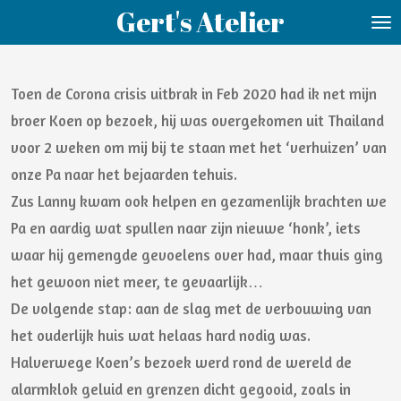
Gert's Atelier
Ga
direct
naar
Toen de Corona crisis uitbrak in Feb 2020 had ik net mijn
de
broer Koen op bezoek, hij was overgekomen uit Thailand
hoofdinhoud
voor 2 weken om mij bij te staan met het ‘verhuizen’ van
onze Pa naar het bejaarden tehuis.
Zus Lanny kwam ook helpen en gezamenlijk brachten we
Pa en aardig wat spullen naar zijn nieuwe ‘honk’, iets
waar hij gemengde gevoelens over had, maar thuis ging
het gewoon niet meer, te gevaarlijk…
De volgende stap: aan de slag met de verbouwing van
het ouderlijk huis wat helaas hard nodig was.
Halverwege Koen’s bezoek werd rond de wereld de
alarmklok geluid en grenzen dicht gegooid, zoals in